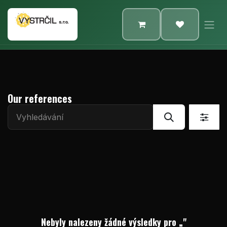
Přejít na obsah
Our references
Nebyly nalezeny žádné výsledky pro „
"