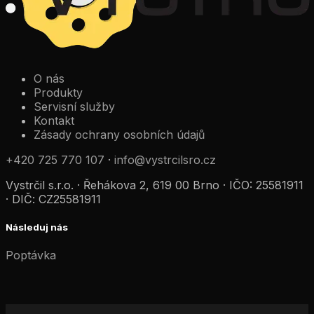
O nás
Produkty
Servisní služby
Kontakt
Zásady ochrany osobních údajů
+420 725 770 107
·
info@vystrcilsro.cz
Vystrčil s.r.o. · Řehákova 2, 619 00 Brno · IČO: 25581911
· DIČ: CZ25581911
Následuj nás
Poptávka