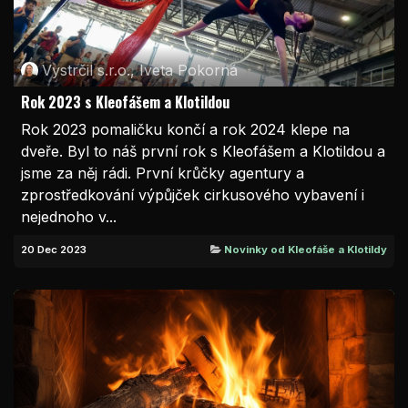
Vystrčil s.r.o., Iveta Pokorná
Rok 2023 s Kleofášem a Klotildou
Rok 2023 pomaličku končí a rok 2024 klepe na
dveře. Byl to náš první rok s Kleofášem a Klotildou a
jsme za něj rádi. První krůčky agentury a
zprostředkování výpůjček cirkusového vybavení i
nejednoho v...
20 Dec 2023
Novinky od Kleofáše a Klotildy