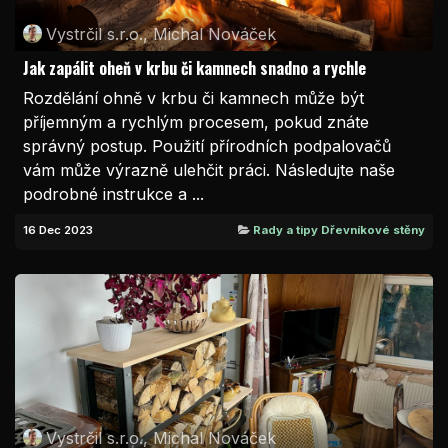
Vystrčil s.r.o., Michal Nováček
Jak zapálit oheň v krbu či kamnech snadno a rychle
Rozdělání ohně v krbu či kamnech může být
příjemným a rychlým procesem, pokud znáte
správný postup. Použití přírodních podpalovačů
vám může výrazně ulehčit práci. Následujte naše
podrobné instrukce a ...
16 Dec 2023
Rady a tipy Dřevníkové stěny
Vystrčil s.r.o., Michal Nováček