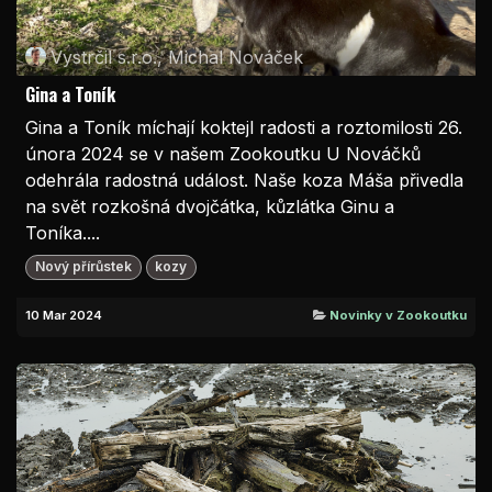
Vystrčil s.r.o., Michal Nováček
Gina a Toník
Gina a Toník míchají koktejl radosti a roztomilosti 26.
února 2024 se v našem Zookoutku U Nováčků
odehrála radostná událost. Naše koza Máša přivedla
na svět rozkošná dvojčátka, kůzlátka Ginu a
Toníka....
Nový přírůstek
kozy
10 Mar 2024
Novinky v Zookoutku