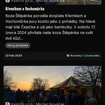
Vystrčil s.r.o., Michal Nováček
Křemíkem a Vochomůrka
Koza Štěpánka porodila dvojčata Křemíkem a
Vochomůrka jsou kozlíci jako z pohádky. Na hlavě
mají bílé Čepička a uši jako bambulky. V sobotu 17.
února 2024 přivítala naše koza Štěpánka na svět
dvě kůzl...
Nový přírůstek
23 Feb 2024
Novinky v Zookoutku
Vystrčil s.r.o., Michal Nováček