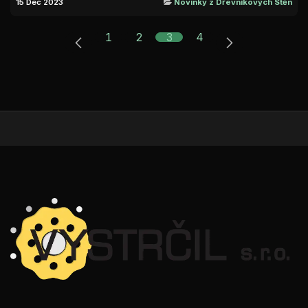
15 Dec 2023
Novinky z Dřevníkových Stěn
1
2
3
4