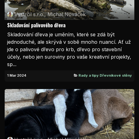
Vystrčil s.r.o., Michal Nováček
Skladování palivového dřeva
Skladování dřeva je uměním, které se zdá být
jednoduché, ale skrývá v sobě mnoho nuancí. Ať už
jde o palivové dřevo pro krb, dřevo pro stavební
účely, nebo jen suroviny pro vaše kreativní projekty,
sp...
1 Mar 2024
Rady a tipy Dřevníkové stěny