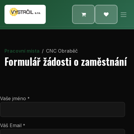
Přejít na obsah
Pracovní místa
CNC Obraběč
Formulář žádosti o zaměstnání
Vaše jméno
*
Váš Email
*