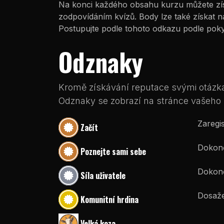
Na konci každého obsahu kurzu můžete zís
zodpovídáním kvízů. Body lze také získat n
Postupujte podle tohoto odkazu podle poky
Odznaky
Kromě získávání reputace svými otázkam
Odznaky se zobrazí na stránce vašeho p
Zaregis
Začít
Dokonči
Poznejte sami sebe
Dokonč
Síla uživatele
Dosaže
Komunitní hrdina
Velká koza