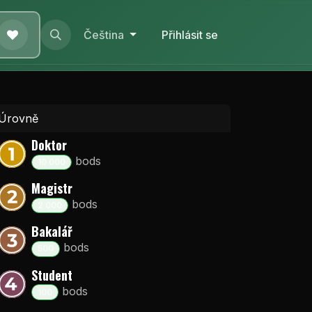
e nás
Pomoc
Čeština
Přihlásit se
Úrovně
Doktor
bod
s
10 000
Magistr
bod
s
2 000
Bakalář
bod
s
500
Student
bod
s
100