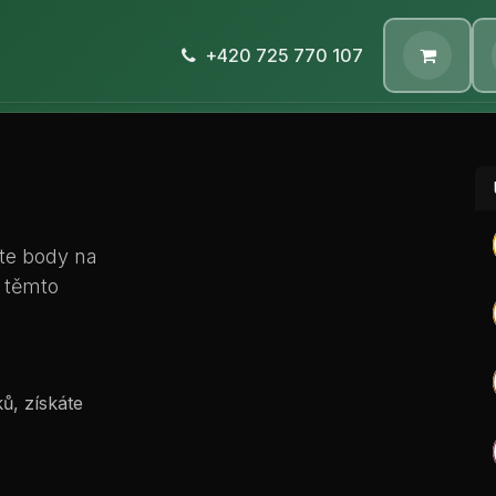
E-shop
Nabídka
+420 725 770 107
Společnost
Kontaktujt
jte body na
y těmto
ů, získáte