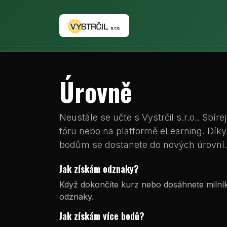
Přejít na obsah
Domovská stránka
Úrovně
Neustále se učte s Vystrčil s.r.o.. Sbíre
fóru nebo na platformě eLearning. Dík
bodům se dostanete do nových úrovní.
Jak získám odznaky?
Když dokončíte kurz nebo dosáhnete milník
odznaky.
Jak získám více bodů?