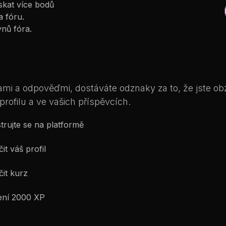
kat více bodů
a fóru.
nů fóra.
i a odpověďmi, dostáváte odznaky za to, že jste obzv
rofilu a ve vašich příspěvcích.
trujte se na platformě
t váš profil
it kurz
ní 2000 XP