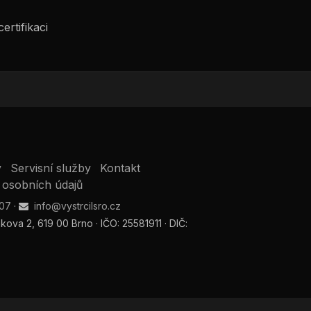
certifikaci
y
Servisní služby
Kontakt
 osobních údajů
107
·
info@vystrcilsro.cz
hákova 2, 619 00 Brno · IČO: 25581911 · DIČ: