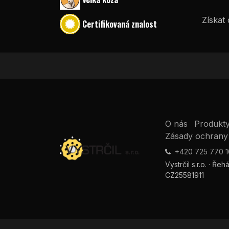
Získat 
Certifikovaná znalost
O nás
Produkt
Zásady ochrany
+420 725 770 
Vystrčil s.r.o. · Ře
CZ25581911