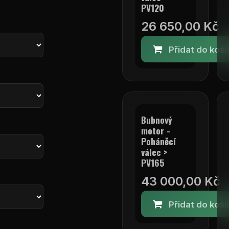
PV120
26 650,00
Kč
Přidat do koší
Bubnový
motor -
Poháněcí
válec >
PV165
43 000,00
Kč
Přidat do koší