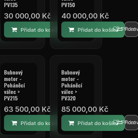
PV135
PV150
30 000,00
Kč
40 000,00
Kč
Přidat na seznam přání
Porovnat
Přidat na seznam přání
Porovnat
Přidat
Poro
ku
Přidat do košíku
Přidat do košíku
Bubnový
Bubnový
motor -
motor -
Poháněcí
Poháněcí
válec >
válec >
PV215
PV320
63 500,00
Kč
85 000,00
Kč
Přidat na seznam přání
Porovnat
Přidat na seznam přání
Porovnat
Přidat
Poro
ku
Přidat do košíku
Přidat do košíku