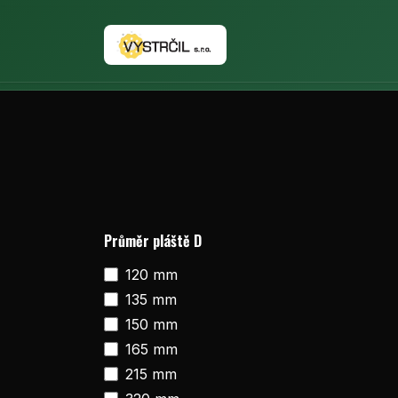
Přejít na obsah
Domovská stránka
Průměr pláště D
120 mm
135 mm
150 mm
165 mm
215 mm