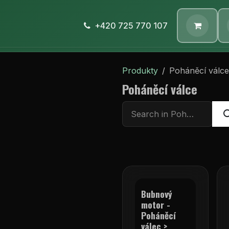
E-shop
Nabídka
+420 725 770 107
Společnost
Kontaktujt
Produkty
Poháněcí válce
Poháněcí válce
Bubnový
motor -
Poháněcí
válec >