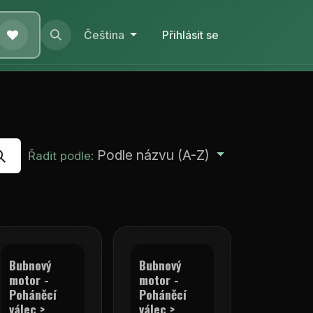
e nás
Pomoc
Čeština
Přihlásit se
Podle názvu (A-Z)
Řadit podle:
Bubnový
Bubnový
motor -
motor -
Poháněcí
Poháněcí
válec >
válec >