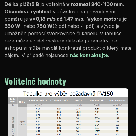
Délka pláště B
je volitelná
v rozmezí 340-1100 mm
.
Obvodová rychlost
v závislosti na převodovém
poměru je
v=0,18 m/s až 1,47 m/s. Výkon motoru je
550 W
nebo
750 W
(2 pól nebo 4 pól) a vývod je
umožněn pomocí svorkovnice či kabelu. V tabulce
níže můžete vidět veškeré důležité parametry, na
eshopu si může navolit konkrétní produkt o který máte
zájem.
V případě nejasností
nás kontaktujte
.
Volitelné hodnoty