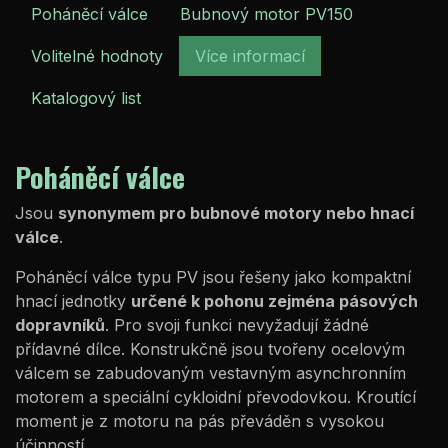
Poháněcí válce
Bubnový motor PV150
Volitelné hodnoty
Více informací
Katalogový list
Poháněcí válce
Jsou
synonymem pro bubnové motory nebo hnací
válce
.
Poháněcí válce typu PV jsou řešeny jako kompaktní
hnací
jednotky
určené k pohonu zejména pásových
dopravníků
. Pro svoji funkci nevyžadují žádné
přídavné dílce. Konstrukčně jsou tvořeny ocelovým
válcem se zabudovaným vestavným asynchronním
motorem a speciální cykloidní převodovkou. Kroutící
moment je z motoru na pás převáděn s vysokou
účinností.