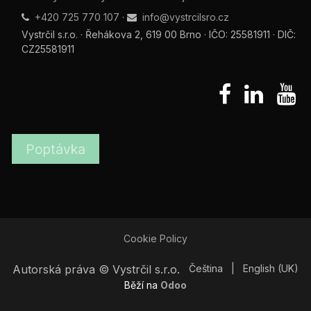
+420 725 770 107
·
info@vystrcilsro.cz
Vystrčil s.r.o. · Řehákova 2, 619 00 Brno · IČO: 25581911 · DIČ:
CZ25581911
Poptávka
Cookie Policy
Autorská práva © Vystrčil s.r.o.
Čeština
|
English (UK)
Běží na
Odoo