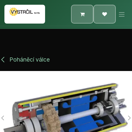
Přejít na obsah
Poháněcí válce