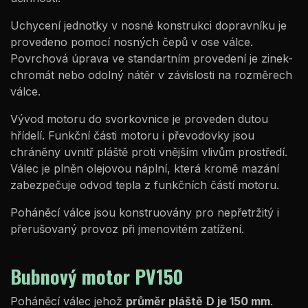
Uchycení jednotky v nosné konstrukci dopravníku je
provedeno pomocí nosných čepů v ose válce.
Povrchová úprava ve standartním provedení je zinek-
chromát nebo odolný nátěr v závislosti na rozměrech
válce.
Vývod motoru do svorkovnice je proveden dutou
hřídelí. Funkční části motoru i převodovky jsou
chráněny uvnitř pláště proti vnějším vlivům prostředí.
Válec je plněn olejovou náplní, která kromě mazání
zabezpečuje odvod tepla z funkčních částí motoru.
Poháněcí válce jsou konstruovány pro nepřetržitý i
přerušovaný provoz při jmenovitém zatížení.
Bubnový motor PV150
Poháněcí válec jehož
průměr pláště
D je 150 mm
.