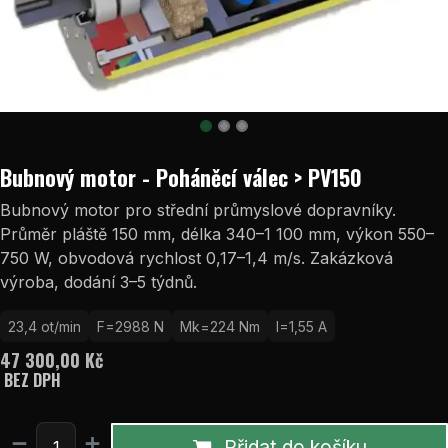
Bubnový motor - Poháněcí válec > PV150
Bubnový motor pro střední průmyslové dopravníky.
Průměr pláště 150 mm, délka 340–1 100 mm, výkon 550–
750 W, obvodová rychlost 0,17–1,4 m/s. Zakázková
výroba, dodání 3–5 týdnů.
23,4 ot/min
F=2988 N
Mk=224 Nm
I=1,55 A
47 300,00
Kč
BEZ DPH
Přidat do košíku